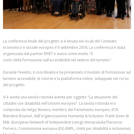
La conferenza finale del progetto si è tenuta nei locali del Comitato
economico e sociale europeo il 6 settembre 2018. La conferenza è stata
organizzata dal partner EfVET e aveva come motto "Il
ruolo della formazione sull’accessibilità nel settore del turismo".
Durante l'evento, il coordinatore ha presentato il modulo di formazione sul
turismo accessibile, le risorse e la piattaforma online, sviluppate nel corso
del progetto.
Si è svolta una tavola rotonda avente per oggetto "La situazione dei
cittadini con disabilità nell'Unione europea". La tavola rotonda era
composta da Helga Stevens, membro del Parlamento europeo, ECR;
Blandine Bouniol, dall'organizzazione Humanity & Inclusion; Frank Sioen di
ENIL (European Network of Independent Living); Immaculada Placencia
Porrero, Commissione europea (DG EMPL, Unità per disabilità e inclusione);