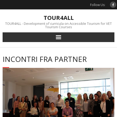
Skip
Follow Us:
to
content
TOUR4ALL
TOUR4ALL - Development of curricula on Accessible Tourism for VET
Tourism Courses
INCONTRI FRA PARTNER