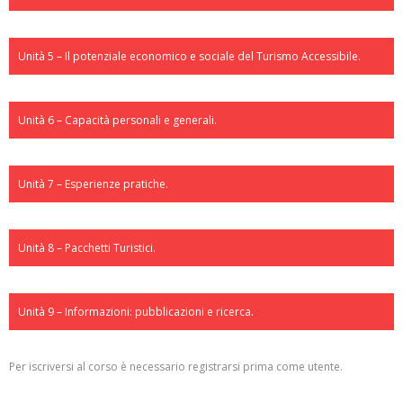
Unità 5 – Il potenziale economico e sociale del Turismo Accessibile.
Unità 6 – Capacità personali e generali.
Unità 7 – Esperienze pratiche.
Unità 8 – Pacchetti Turistici.
Unità 9 – Informazioni: pubblicazioni e ricerca.
Per iscriversi al corso è necessario registrarsi prima come utente.