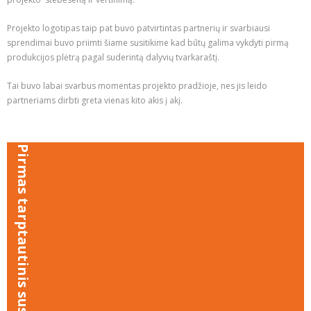
Projekto logotipas taip pat buvo patvirtintas partnerių ir svarbiausi
sprendimai buvo priimti šiame susitikime kad būtų galima vykdyti pirmą
produkcijos plėtrą pagal suderintą dalyvių tvarkaraštį.
Tai buvo labai svarbus momentas projekto pradžioje, nes jis leido
partneriams dirbti greta vienas kito akis į akį.
Pirmas tarptautinis susitikimas