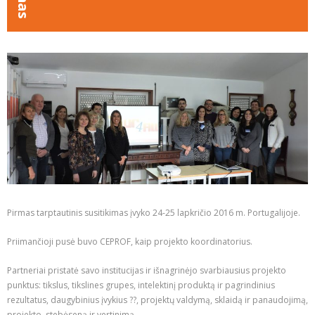
Pirmas tarptautinis susitikimas įvyko 24-25 lapkričio 2016 m. Portugalijoje.
Priimančioji pusė buvo CEPROF, kaip projekto koordinatorius.
Partneriai pristatė savo institucijas ir išnagrinėjo svarbiausius projekto
punktus: tikslus, tikslines grupes, intelektinį produktą ir pagrindinius
rezultatus, daugybinius įvykius ??, projektų valdymą, sklaidą ir panaudojimą,
projekto stebėseną ir vertinimą.