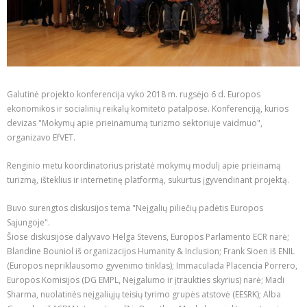
Galutinė projekto konferencija vyko 2018 m. rugsėjo 6 d. Europos
ekonomikos ir socialinių reikalų komiteto patalpose. Konferenciją, kurios
devizas "Mokymų apie prieinamumą turizmo sektoriuje vaidmuo",
organizavo EfVET.
Renginio metu koordinatorius pristatė mokymų modulį apie prieinamą
turizmą, išteklius ir internetinę platformą, sukurtus įgyvendinant projektą.
Buvo surengtos diskusijos tema "Neįgalių piliečių padėtis Europos
Sąjungoje".
Šiose diskusijose dalyvavo Helga Stevens, Europos Parlamento ECR narė;
Blandine Bouniol iš organizacijos Humanity & Inclusion; Frank Sioen iš ENIL
(Europos nepriklausomo gyvenimo tinklas); Immaculada Placencia Porrero,
Europos Komisijos (DG EMPL, Neįgalumo ir įtraukties skyrius) narė; Madi
Sharma, nuolatinės neįgaliųjų teisių tyrimo grupės atstovė (EESRK); Alba