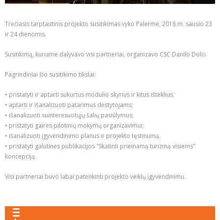
Trečiasis tarptautinis projekto susitikimas vyko Palerme, 2018 m. sausio 23
ir 24 dienomis.
Susitikimą, kuriame dalyvavo visi partneriai, organizavo CSC Danilo Dolci.
Pagrindiniai šio susitikimo tikslai:
• pristatyti ir aptarti sukurtus modulio skyrius ir kitus išteklius;
• aptarti ir išanalizuoti patarimus dėstytojams;
• išanalizuoti suinteresuotųjų šalių pasiūlymus;
• pristatyti gaires pilotinių mokymų organizavimui;
• išanalizuoti įgyvendinimo planus ir projekto tęstinumą.
• pristatyti galutinės publikacijos "Skatinti prieinamą turizmą visiems“
koncepciją.
Visi partneriai buvo labai patenkinti projekto veiklų įgyvendinimu.