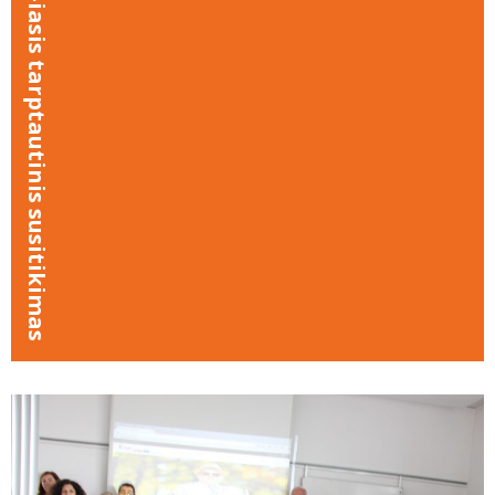
III-iasis tarptautinis susitikimas