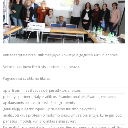
Antras tarptautinis susitikimas įvyko Vokietijoje gegužės 4 ir 5 dienomis.
Šeimininkas buvo IHK ir visi partneriai dalyvavo.
Pagrindiniai susitikimo tikslai:
aptarti pirmines išvadas dėl jau atliktos analizės;
pristatyti partnerių šalyse atliktos išsamios analizės išvadas, remiantis
apklausomis, interviu ir tikslinėmis grupėmis;
gauti idėjų iš egzistuojančių prieinamo turizmo pavyzdžių;
analizuoti kitus profesinio mokymo pasiūlymus šioje srityje, kurie gali būti
panašūs į modulį, kurį projektas siekia sukurti.
Po analizės partneriai parengė ir patvirtino mokymo programos struktūrą,