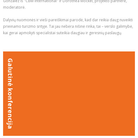
Gonzalez iš "CBM International" ir Dorothea Mockel, projekto partnerė,
moderatorė.
Dalyvių nuomonės ir vieši pareiškimai parodė, kad dar reikia daug nuveikti
prieinamo turizmo srityje. Tai jau nebėra nišinė rinka, tai – verslo galimybė,
kai gerai apmokyti specialistai suteikia daugiau ir geresnių paslaugų.
Galutinė konferencija