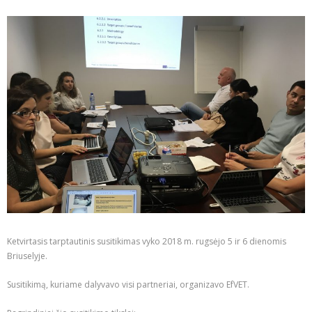
Ketvirtasis tarptautinis susitikimas vyko 2018 m. rugsėjo 5 ir 6 dienomis
Briuselyje.
Susitikimą, kuriame dalyvavo visi partneriai, organizavo EfVET.