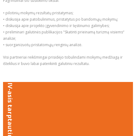
Pagrindiniai šio susitikimo tikslai:
• pilotinių mokymų rezultatų pristatymas;
• diskusija apie patobulinimus, pristatytus po bandomųjų mokymų;
• diskusija apie projekto įgyvendinimo ir tęstinumo galimybes;
• preliminari galutinės publikacijos "Skatinti prieinamą turizmą visiems“
analizė;
• suorganizuotų pristatomųjų renginių analizė.
Visi partneriai reikšmingai prisidėjo tobulindami mokymų medžiagą ir
išteklius ir buvo labai patenkinti galutiniu rezultatu.
IV-asis tarptautinis susitikimas