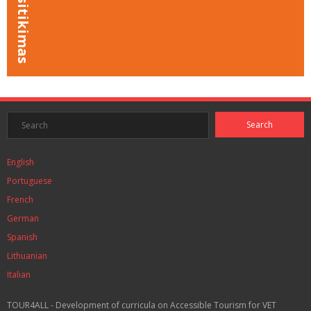
English
Portuguese
French
German
Spanish
Lithuanian
Italian
TOUR4ALL - Development of curricula on Accessible Tourism for VET