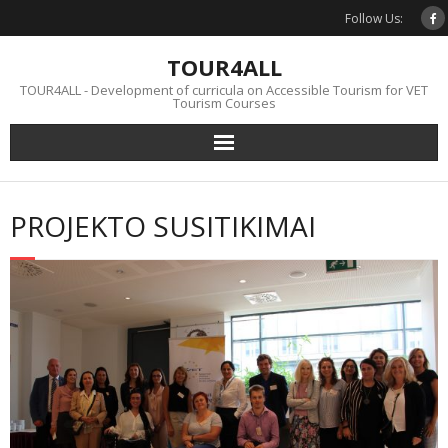
Skip
Follow Us:
to
content
TOUR4ALL
TOUR4ALL - Development of curricula on Accessible Tourism for VET
Tourism Courses
PROJEKTO SUSITIKIMAI