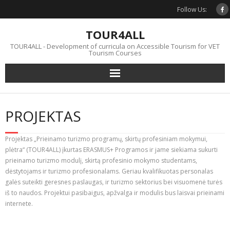
Skip
Follow Us:
to
content
TOUR4ALL
TOUR4ALL - Development of curricula on Accessible Tourism for VET
Tourism Courses
PROJEKTAS
Projektas „Prieinamo turizmo programų, skirtų profesiniam mokymui,
plėtra“ (TOUR4ALL) įkurtas ERASMUS+ Programos ir jame siekiama sukurti
prieinamo turizmo modulį, skirtą profesinio mokymo studentams,
dėstytojams ir turizmo profesionalams. Geriau kvalifikuotas personalas
galės suteikti geresnes paslaugas, ir turizmo sektorius bei visuomenė turės
iš to naudos. Projektui pasibaigus, apžvalga ir modulis bus laisvai prieinami
internete.