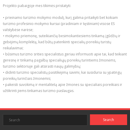
Projekto pabaigoje mes tikimės pristatyti:
• prieinamo turizmo mokymo modulį, kurį galima pritaikyti bet kokiam
turizmo profesinio mokymo kursui (pradiniam ir tęstiniam) visose ES
valstybėse narėse;
• mokymo priemonę, suteikiančią besimokantiesiems tinkamą įgūdžių ir
gebėjimų komplektą, kad būtų patenkinti specialių poreikių turistų
reikalavimai;
• būsimus turizmo srities specialistus geriau informuoti apie tai, kad teikiant
geresnę ir tinkamą pagalbą specialiųjų poreikių turintiems žmonėms,
turizmo sektoriuje gali atsirasti naujų galimybių;
• didinti turizmo specialistų pasitikėjimą savimi, kai susiduria su ypatingų
poreikių turinčiais žmonėmis;
• pakeisti suvokimą ir mentalitetą apie žmones su specialiais poreikiais ir
užtikrinti jiems tinkamas turizmo paslaugas.