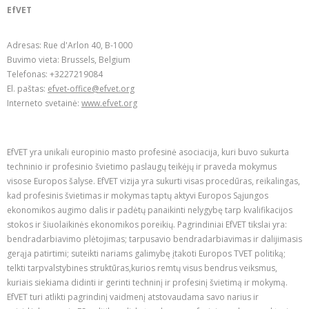
EfVET
Adresas: Rue d'Arlon 40, B-1000
Buvimo vieta: Brussels, Belgium
Telefonas: +3227219084
El. paštas:
efvet-office@efvet.org
Interneto svetainė:
www.efvet.org
EfVET yra unikali europinio masto profesinė asociacija, kuri buvo sukurta
techninio ir profesinio švietimo paslaugų teikėjų ir praveda mokymus
visose Europos šalyse. EfVET vizija yra sukurti visas procedūras, reikalingas,
kad profesinis švietimas ir mokymas taptų aktyvi Europos Sąjungos
ekonomikos augimo dalis ir padėtų panaikinti nelygybę tarp kvalifikacijos
stokos ir šiuolaikinės ekonomikos poreikių. Pagrindiniai EfVET tikslai yra:
bendradarbiavimo plėtojimas; tarpusavio bendradarbiavimas ir dalijimasis
gerąja patirtimi; suteikti nariams galimybę įtakoti Europos TVET politiką;
telkti tarpvalstybines struktūras,kurios remtų visus bendrus veiksmus,
kuriais siekiama didinti ir gerinti techninį ir profesinį švietimą ir mokymą.
EfVET turi atlikti pagrindinį vaidmenį atstovaudama savo narius ir