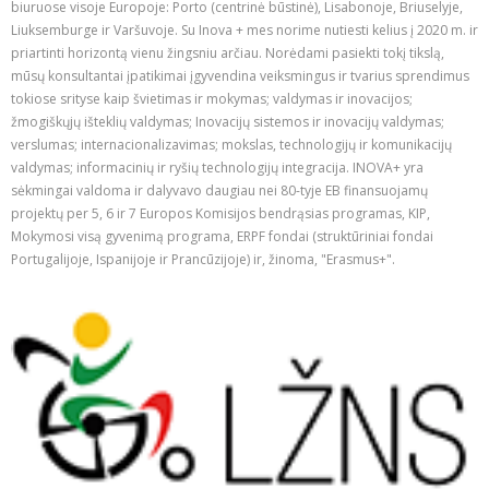
biuruose visoje Europoje: Porto (centrinė būstinė), Lisabonoje, Briuselyje,
Liuksemburge ir Varšuvoje. Su Inova + mes norime nutiesti kelius į 2020 m. ir
priartinti horizontą vienu žingsniu arčiau. Norėdami pasiekti tokį tikslą,
mūsų konsultantai įpatikimai įgyvendina veiksmingus ir tvarius sprendimus
tokiose srityse kaip švietimas ir mokymas; valdymas ir inovacijos;
žmogiškųjų išteklių valdymas; Inovacijų sistemos ir inovacijų valdymas;
verslumas; internacionalizavimas; mokslas, technologijų ir komunikacijų
valdymas; informacinių ir ryšių technologijų integracija. INOVA+ yra
sėkmingai valdoma ir dalyvavo daugiau nei 80-tyje EB finansuojamų
projektų per 5, 6 ir 7 Europos Komisijos bendrąsias programas, KIP,
Mokymosi visą gyvenimą programa, ERPF fondai (struktūriniai fondai
Portugalijoje, Ispanijoje ir Prancūzijoje) ir, žinoma, "Erasmus+".