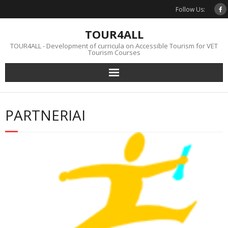
Skip
Follow Us:
to
content
TOUR4ALL
TOUR4ALL - Development of curricula on Accessible Tourism for VET
Tourism Courses
PARTNERIAI