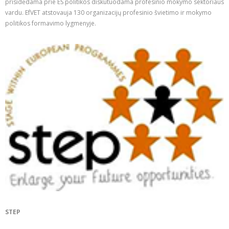
prisidėdama prie ES politikos diskutuodama profesinio mokymo sektoriaus
vardu. EfVET atstovauja 130 organizacijų profesinio švietimo ir mokymo
politikos formavimo lygmenyje.
STEP