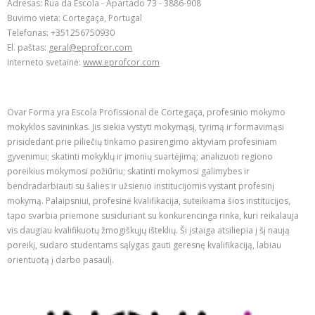
Adresas: Rua da Escola - Apartado 73 - 3886-908
Buvimo vieta: Cortegaça, Portugal
Telefonas: +351256750930
El. paštas:
geral@eprofcor.com
Interneto svetainė:
www.eprofcor.com
Ovar Forma yra Escola Profissional de Cortegaça, profesinio mokymo
mokyklos savininkas. Jis siekia vystyti mokymąsį, tyrimą ir formavimąsi
prisidedant prie piliečių tinkamo pasirengimo aktyviam profesiniam
gyvenimui; skatinti mokyklų ir įmonių suartėjimą; analizuoti regiono
poreikius mokymosi požiūriu; skatinti mokymosi galimybes ir
bendradarbiauti su šalies ir užsienio institucijomis vystant profesinį
mokymą. Palaipsniui, profesinė kvalifikacija, suteikiama šios institucijos,
tapo svarbia priemone susiduriant su konkurencinga rinka, kuri reikalauja
vis daugiau kvalifikuotų žmogiškųjų išteklių. Ši įstaiga atsiliepia į šį naują
poreikį, sudaro studentams sąlygas gauti geresnę kvalifikaciją, labiau
orientuotą į darbo pasaulį.