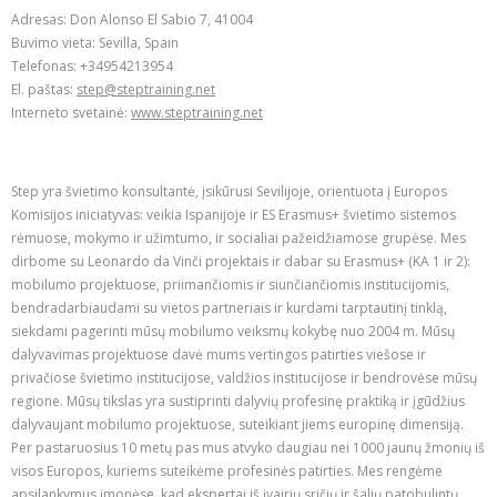
Adresas: Don Alonso El Sabio 7, 41004
Buvimo vieta: Sevilla, Spain
Telefonas: +34954213954
El. paštas:
step@steptraining.net
Interneto svetainė:
www.steptraining.net
Step yra švietimo konsultantė, įsikūrusi Sevilijoje, orientuota į Europos
Komisijos iniciatyvas: veikia Ispanijoje ir ES Erasmus+ švietimo sistemos
rėmuose, mokymo ir užimtumo, ir socialiai pažeidžiamose grupėse. Mes
dirbome su Leonardo da Vinči projektais ir dabar su Erasmus+ (KA 1 ir 2):
mobilumo projektuose, priimančiomis ir siunčiančiomis institucijomis,
bendradarbiaudami su vietos partneriais ir kurdami tarptautinį tinklą,
siekdami pagerinti mūsų mobilumo veiksmų kokybę nuo 2004 m. Mūsų
dalyvavimas projektuose davė mums vertingos patirties viešose ir
privačiose švietimo institucijose, valdžios institucijose ir bendrovėse mūsų
regione. Mūsų tikslas yra sustiprinti dalyvių profesinę praktiką ir įgūdžius
dalyvaujant mobilumo projektuose, suteikiant jiems europinę dimensiją.
Per pastaruosius 10 metų pas mus atvyko daugiau nei 1000 jaunų žmonių iš
visos Europos, kuriems suteikėme profesinės patirties. Mes rengėme
apsilankymus įmonėse, kad ekspertai iš įvairių sričių ir šalių patobulintų