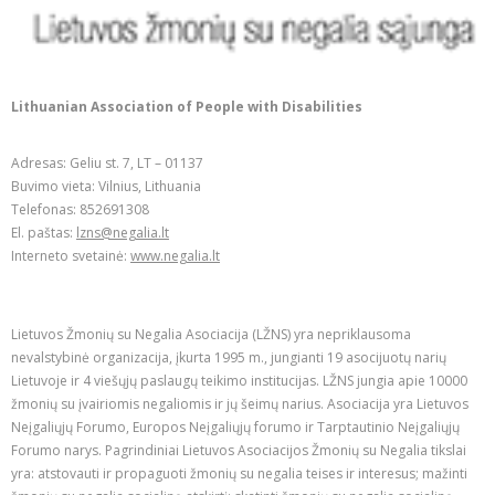
Lithuanian Association of People with Disabilities
Adresas: Geliu st. 7, LT – 01137
Buvimo vieta: Vilnius, Lithuania
Telefonas: 852691308
El. paštas:
lzns@negalia.lt
Interneto svetainė:
www.negalia.lt
Lietuvos Žmonių su Negalia Asociacija (LŽNS) yra nepriklausoma
nevalstybinė organizacija, įkurta 1995 m., jungianti 19 asocijuotų narių
Lietuvoje ir 4 viešųjų paslaugų teikimo institucijas. LŽNS jungia apie 10000
žmonių su įvairiomis negaliomis ir jų šeimų narius. Asociacija yra Lietuvos
Neįgaliųjų Forumo, Europos Neįgaliųjų forumo ir Tarptautinio Neįgaliųjų
Forumo narys. Pagrindiniai Lietuvos Asociacijos Žmonių su Negalia tikslai
yra: atstovauti ir propaguoti žmonių su negalia teises ir interesus; mažinti