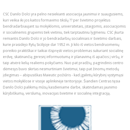
CSC Danilo Dolci yra pelno nesiekianti asociacija jaunimui ir suaugusiems,
kuri veikia iki jos kaitos formavimo tikslų ?? per švietimo projektus
bendradarbiaujant su mokyklomis, universitetais, įstaigomis, asociacijomis
ir socialinėmis grupėmis tiek vietiniu, tiek tarptautiniu lygmeniu. CSC įkurta
remiantis Danilo Dolci ir jo bendradarbių socialiniais ir švietimo darbais,
kurie prasidėjo Rytų Sicilijoje dar 1952 m. Ji kilo iš vietos bendruomenių
poreikio praktiškai ir taikiai išspręsti vietos problemas sukuriant socialinę
erdvę, skatinančią geresnį informuotumą ir planavimą iš apačios į viršų, ir
taip atvėrė kelią realiems pokyčiams. Nuo pat pradžių, pagrindinis centro
dėmesys buvo skirtas nesmurtiniam švietimui, taip pat žinomų metodų
įdiegimas ‒ abipusiškas Maieutic požiūris - kad įgalintų kūrybinį vystymąsi
vietos mokyklose ir visoje aplinkinėje teritorijoje. Šiandien Centras tęsia
Danilo Dolci palikimą mūsų kasdieniame darbe, skatindamas jaunimo
kūrybiškumą, verslumą, inovacijas švietime ir socialinę integraciją.