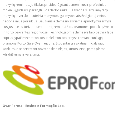
mokyklų rėmimas. Jo tikslas prisidėti ūgdant asmeninius ir profesinius
mokinių įgūdžius, parengti juos darbo rinkai. Jis skatina suartėjimą tarp
mokyklų ir verslo ir suteikia mokymosi galimybes atsižvelgiant į vietos ir
nacionalinius poreikius. Daugiausia dėmesio skiriama apmokymui srityse
susijusiose su turizmo sektoriumi, rėmimui šios pramonės poreikių Aveiro
ir Porto pakrantės regionuose. Technologijomis dėmesys taip pat yra labai
stiprus, ypač mechatronikos ir elektronikos srityse remiant sunkiąją
pramonę Porto Gaia-Ovar regione. Studentai yra skatinami dalyvauti
konkursuose pristatant novatoriškas idėjas, kurios leistų jiems plėtoti
kūrybiškumą ir verslumą.
Ovar Forma - Ensino e Formação Lda.