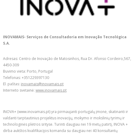
INOVAMAIS- Serviços de Consultadoria em Inovação Tecnológica
S.A.
Adresas: Centro de Inovação de Matosinhos, Rua Dr. Afonso Cordeiro,567,
4450-309
Buvimo vieta: Porto, Portugal
Telefonas: +351229397130
El. paštas:
inovamais@inovamais.pt
Interneto svetainė:
www.inovamais.pt
INOVA+ (www.inovamais.pt) yra pirmaujanti portugalų įmonė, skatinanti ir
valdanti tarptautinius projektus inovacijų, mokymo ir mokslinių tyrimų ir
technologinės plėtros srityse. Turinti daugiau nei 19 metų patirtį, INOVA +
dirba aukštos kvalifikacijos komanda su daugiau nei 40 konsultantų