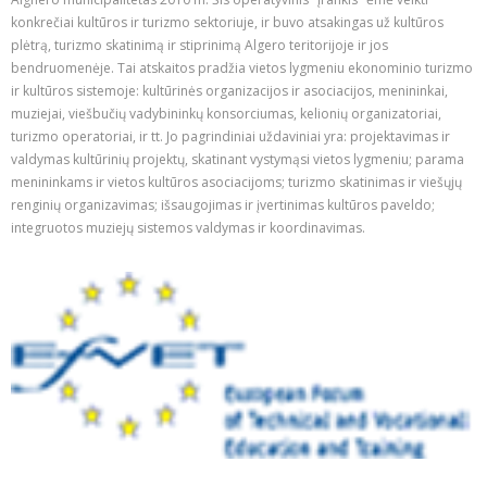
konkrečiai kultūros ir turizmo sektoriuje, ir buvo atsakingas už kultūros
plėtrą, turizmo skatinimą ir stiprinimą Algero teritorijoje ir jos
bendruomenėje. Tai atskaitos pradžia vietos lygmeniu ekonominio turizmo
ir kultūros sistemoje: kultūrinės organizacijos ir asociacijos, menininkai,
muziejai, viešbučių vadybininkų konsorciumas, kelionių organizatoriai,
turizmo operatoriai, ir tt. Jo pagrindiniai uždaviniai yra: projektavimas ir
valdymas kultūrinių projektų, skatinant vystymąsi vietos lygmeniu; parama
menininkams ir vietos kultūros asociacijoms; turizmo skatinimas ir viešųjų
renginių organizavimas; išsaugojimas ir įvertinimas kultūros paveldo;
integruotos muziejų sistemos valdymas ir koordinavimas.