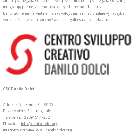
žmonių su negalia socialinę atskirtį; skatinti žmonių su negalia socialinę
integraciją per neįgalumo suvokimą ir bendradarbiauti su
bendruomenėmis, vietinėmis savivaldybėmis ir nacionaline vyriausybe,
verslu ir žiniasklaida sprendžiant su negalia susijusius klausimus
CSC Danilo Dolci
Adresas: Via Roma 94, 90133
Buvimo vieta: Palermo, Italy
Telefonas: +390916177252
El. paštas:
info@danilodolci.org
Interneto svetainė:
www.danilodolci.org