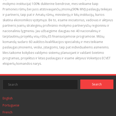
mokymo institucija) 100% dukterine bendrove, mes veikiame kaip
Pramonės rūmų bei juos atstovaujančių įmonių(90% MVĮ) paslaugų teikėjas
ir partneris, taip pat ir Amatų rūmų, ministerijų ir kitų institucijų, kurios
skatina ekonomikos vystymąsi. Be to, esame iniciatorius, vadovas ir aktyvus
partneris įvairių strateginių profesinio mokymo partnerysčių regioniniu ir
nacionaliniu lygmeniu. Jau užbaigėme daugiau nei 40 nacionalinių ir
tarptautinių projektų visų rūšių ES finansuojamose programose. Mūsų
komandą sudaro 60 aukštos kvalifikacijos specialistų ir mes teikiame
paslaugas įmonėms, veslui, įstaigoms, taip pat individualiems asmenims.
Mes taikome kokybės valdymo sistemą planuojant ir valdant švietimo
programas, projektus ir kitas paslaugas ir esame aktyvus Vokietijos ECVET
ekspertų komandos narys.
English
Portuguese
French