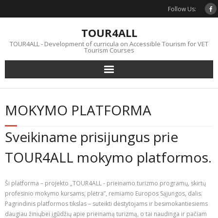
Skip
Follow Us:
to
content
TOUR4ALL
TOUR4ALL - Development of curricula on Accessible Tourism for VET
Tourism Courses
MOKYMO PLATFORMA
Sveikiname prisijungus prie
TOUR4ALL mokymo platformos.
Ši platforma – projekto „TOUR4ALL - prieinamo turizmo programų, skirtų
profesinio mokymo kursams, plėtra”, remiamo Europos Sąjungos, dalis.
Pagrindinis platformos tikslas – suteikti dėstytojams ir besimokantiesiems
daugiau žiniųbei įgūdžių apie prieinamą turizmą, o tai naudinga ir pačiam