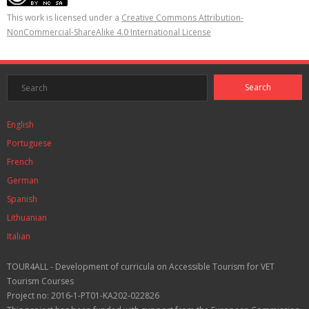
This work is licensed under a
Creative Commons Attribution-
NonCommercial-ShareAlike 4.0 International License
English
Portuguese
French
German
Spanish
Lithuanian
Italian
TOUR4ALL - Development of curricula on Accessible Tourism for VET
Tourism Courses
Project no: 2016-1-PT01-KA202-022826