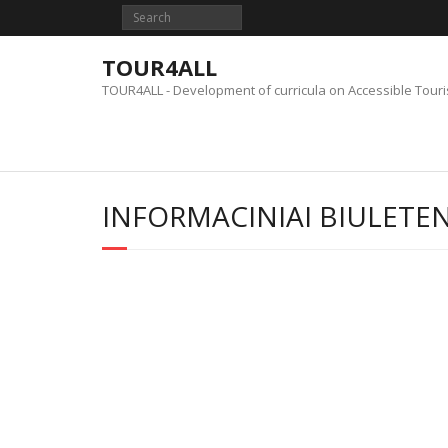
Skip
to
content
TOUR4ALL
TOUR4ALL - Development of curricula on Accessible Tour
INFORMACINIAI BIULETEN