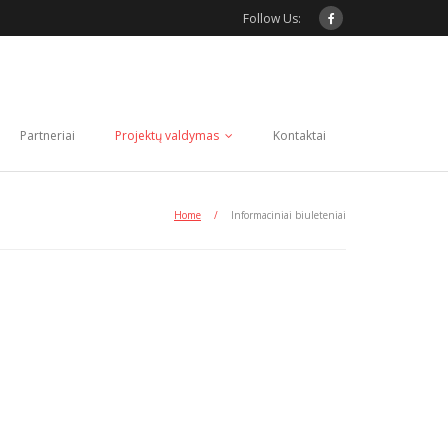
Follow Us:
Partneriai
Projektų valdymas
Kontaktai
Home
/
Informaciniai biuleteniai