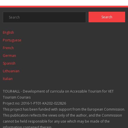
English
Portuguese
French
German
Spanish
Lithuanian
Italian
TOUR4ALL - Development of curricula on Accessible Tourism for VET
Tourism Courses
Project no: 2016-1-PT01-KA202-022826
This project has been funded with support from the European Commission.
This publication reflects the views only of the author, and the Commission
cannot be held responsible for any use which may be made of the
information contained therein.