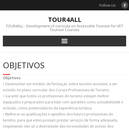
Skip
Follow Us:
to
content
TOUR4ALL
TOUR4ALL - Development of curricula on Accessible Tourism for VET
Tourism Courses
OBJETIVOS
Objetivos
• Desenvolver um módulo de formação sobre turismo acessível, a ser
incluído no plano curricular dos Cursos Profissionais de Turismo;
• Garantir que todos os profissionais do turismo estejam melhor
equipados e preparados para lidar com questões como acessibilidade e
inclusão, como potenciadores da experiência turística.
• Melhorar as qualificações e aptidões dos futuros profissionais do
turismo, para que estes possam prestar serviços de forma adequada,
respeitando não só a diversidade das necessidades de acesso dos