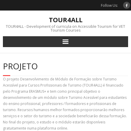
Skip
Follow Us:
to
content
TOUR4ALL
TOUR4ALL - Development of curricula on Accessible Tourism for VET
Tourism Courses
PROJETO
O projeto Desenvolvimento de Módulo de Formação sobre Turismo
Acessível para Cursos Profissionais de Turismo (TOUR4ALL) é financiado
pelo Programa ERASMUS+ e tem como principal objetivo o
desenvolvimento de um módulo sobre Turismo Acessível para estudantes
do ensino profissional, professores / formadores e profissionais de
turismo. Recursos humanos melhor formados proporcionarão melhores
serviços e o setor do turismo e a sociedade beneficiarão dessa formação.
No final do projeto, o estudo e o módulo estarão disponíveis
gratuitamente numa plataforma online.