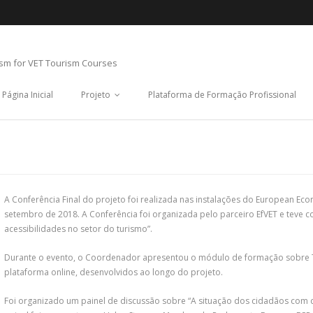
ism for VET Tourism Courses
Página Inicial
Projeto
Plataforma de Formação Profissional
A Conferência Final do projeto foi realizada nas instalações do European Ec
setembro de 2018. A Conferência foi organizada pelo parceiro EfVET e teve
acessibilidades no setor do turismo”.
Durante o evento, o Coordenador apresentou o módulo de formação sobre Tu
plataforma online, desenvolvidos ao longo do projeto.
Foi organizado um painel de discussão sobre “A situação dos cidadãos com de