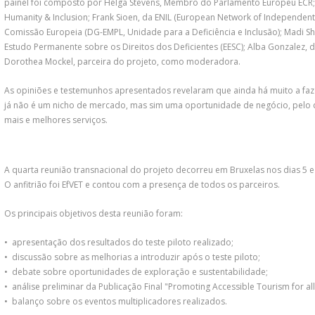
painel foi composto por Helga Stevens, Membro do Parlamento Europeu ECR;
Humanity & Inclusion; Frank Sioen, da ENIL (European Network of Independent 
Comissão Europeia (DG-EMPL, Unidade para a Deficiência e Inclusão); Madi 
Estudo Permanente sobre os Direitos dos Deficientes (EESC); Alba Gonzalez, 
Dorothea Mockel, parceira do projeto, como moderadora.
As opiniões e testemunhos apresentados revelaram que ainda há muito a faze
já não é um nicho de mercado, mas sim uma oportunidade de negócio, pelo
mais e melhores serviços.
A quarta reunião transnacional do projeto decorreu em Bruxelas nos dias 5 
O anfitrião foi EfVET e contou com a presença de todos os parceiros.
Os principais objetivos desta reunião foram:
• apresentação dos resultados do teste piloto realizado;
• discussão sobre as melhorias a introduzir após o teste piloto;
• debate sobre oportunidades de exploração e sustentabilidade;
• análise preliminar da Publicação Final "Promoting Accessible Tourism for al
• balanço sobre os eventos multiplicadores realizados.