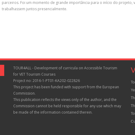
parceiros. Foi um momento de grande importância para o início do projeto, v
trabalhassem juntos presencialmente.
TOUR4ALL - Development of curricula on Accessible Tourism
V
for VET Tourism Courses
Project no: 2016-1-PT01-KA202-022826
To
This project has been funded with support from the European
Ye
Commission.
Th
This publication reflects the views only of the author, and the
Commission cannot be held responsible for any use which may
Th
be made of the information contained therein.
To
Cu