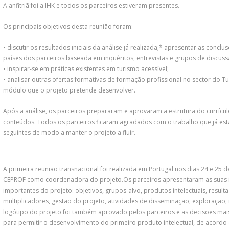
A anfitriã foi a IHK e todos os parceiros estiveram presentes.
Os principais objetivos desta reunião foram:
• discutir os resultados iniciais da análise já realizada;* apresentar as concl
países dos parceiros baseada em inquéritos, entrevistas e grupos de discuss
• inspirar-se em práticas existentes em turismo acessível;
• analisar outras ofertas formativas de formação profissional no sector do 
módulo que o projeto pretende desenvolver.
Após a análise, os parceiros prepararam e aprovaram a estrutura do currícul
conteúdos. Todos os parceiros ficaram agradados com o trabalho que já est
seguintes de modo a manter o projeto a fluir.
A primeira reunião transnacional foi realizada em Portugal nos dias 24 e 25 d
CEPROF como coordenadora do projeto.Os parceiros apresentaram as suas in
importantes do projeto: objetivos, grupos-alvo, produtos intelectuais, resul
multiplicadores, gestão do projeto, atividades de disseminação, exploração,
logótipo do projeto foi também aprovado pelos parceiros e as decisões mai
para permitir o desenvolvimento do primeiro produto intelectual, de acor