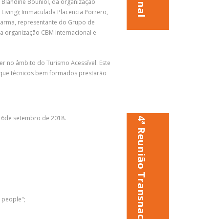
 Blandine Bouniol, da organização
Living); Immaculada Placencia Porrero,
Sharma, representante do Grupo de
da organização CBM Internacional e
r no âmbito do Turismo Acessível. Este
 que técnicos bem formados prestarão
e 6de setembro de 2018.
4ª Reunião Transnacional
l people";