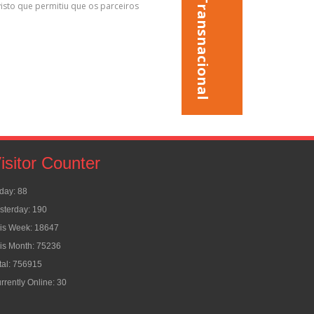
1ª Reunião Transnacional
isto que permitiu que os parceiros
isitor Counter
day: 88
sterday: 190
is Week: 18647
is Month: 75236
tal: 756915
rrently Online: 30