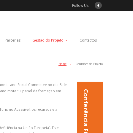
Follow Us:
Parcerias
Gestão do Projeto
Contactos
Home
/
Reuniões do Projeto
onomic and Social Committee no dia 6 de
 como mote “O papel da formação em
Conferência Final
rismo Acessível, os recursos e a
ficiência na União Europeia”. Este