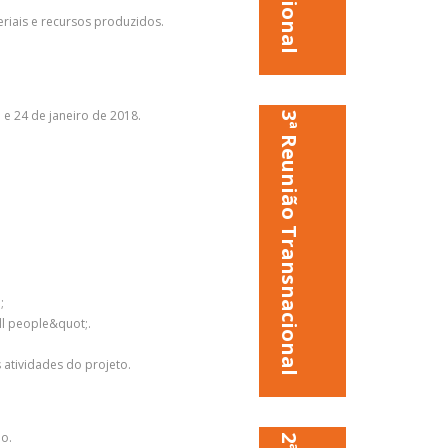
riais e recursos produzidos.
 e 24 de janeiro de 2018.
3ª Reunião Transnacional
;
ll people&quot;.
atividades do projeto.
o.