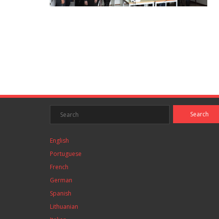
English
Portuguese
French
German
Spanish
Lithuanian