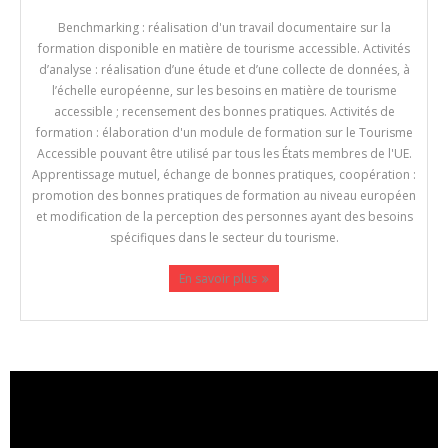
Benchmarking : réalisation d'un travail documentaire sur la
formation disponible en matière de tourisme accessible. Activités
d’analyse : réalisation d’une étude et d’une collecte de données, à
l’échelle européenne, sur les besoins en matière de tourisme
accessible ; recensement des bonnes pratiques. Activités de
formation : élaboration d'un module de formation sur le Tourisme
Accessible pouvant être utilisé par tous les États membres de l'UE.
Apprentissage mutuel, échange de bonnes pratiques, coopération :
promotion des bonnes pratiques de formation au niveau européen
et modification de la perception des personnes ayant des besoins
spécifiques dans le secteur du tourisme.
En savoir plus