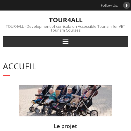
Skip
Follow Us:
to
content
TOUR4ALL
TOUR4ALL - Development of curricula on Accessible Tourism for VET
Tourism Courses
ACCUEIL
Le projet