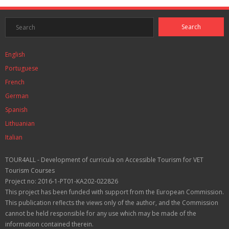
English
Portuguese
French
German
Spanish
Lithuanian
Italian
TOUR4ALL - Development of curricula on Accessible Tourism for VET
Tourism Courses
Project no: 2016-1-PT01-KA202-022826
This project has been funded with support from the European Commission.
This publication reflects the views only of the author, and the Commission
cannot be held responsible for any use which may be made of the
information contained therein.