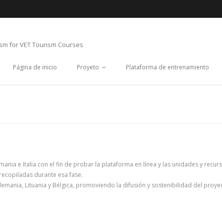
ism for VET Tourism Courses
Página de inicio
Proyeto
Plataforma de entrenamiento
ania e Italia con el fin de probar la plataforma en línea y las unidades y recur
recopiladas durante esa fase.
Alemania, Lituania y Bélgica, promoviendo la difusión y sostenibilidad del proye