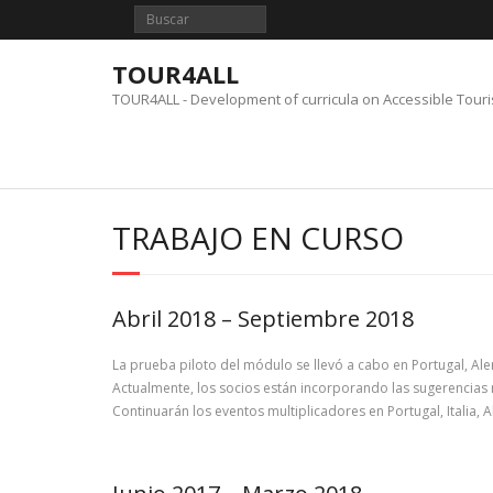
Saltar
al
contenido
TOUR4ALL
TOUR4ALL - Development of curricula on Accessible Tour
TRABAJO EN CURSO
Abril 2018 – Septiembre 2018
La prueba piloto del módulo se llevó a cabo en Portugal, Alem
Actualmente, los socios están incorporando las sugerencias 
Continuarán los eventos multiplicadores en Portugal, Italia, 