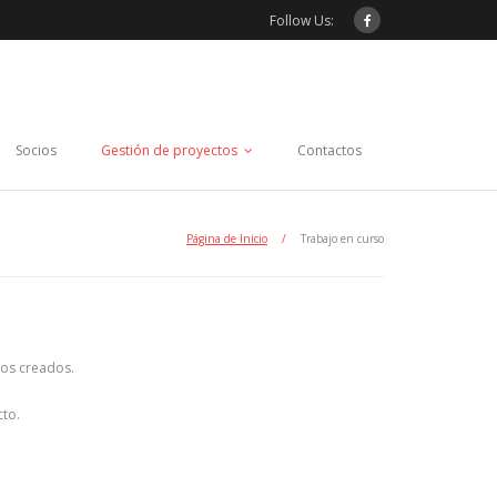
Follow Us:
Socios
Gestión de proyectos
Contactos
Página de Inicio
/
Trabajo en curso
sos creados.
cto.