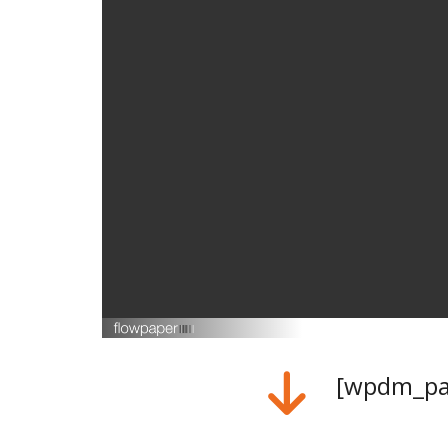
[wpdm_pac