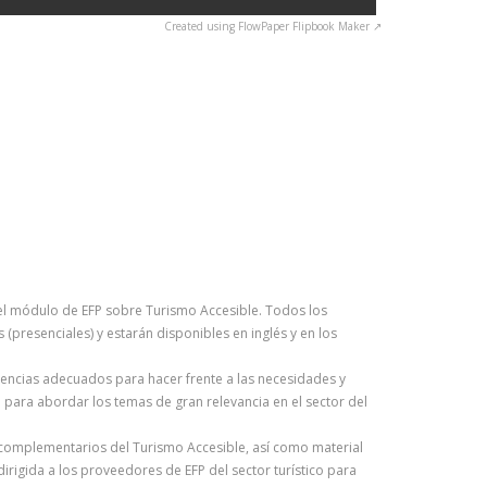
Created using FlowPaper Flipbook Maker ↗
 el módulo de EFP sobre Turismo Accesible. Todos los
presenciales) y estarán disponibles en inglés y en los
tencias adecuados para hacer frente a las necesidades y
para abordar los temas de gran relevancia en el sector del
os complementarios del Turismo Accesible, así como material
dirigida a los proveedores de EFP del sector turístico para