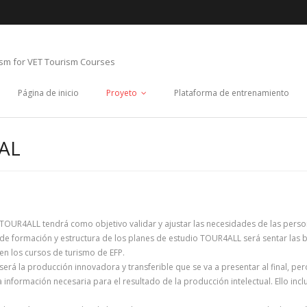
ism for VET Tourism Courses
Página de inicio
Proyeto
Plataforma de entrenamiento
AL
o TOUR4ALL tendrá como objetivo validar y ajustar las necesidades de las pers
rco de formación y estructura de los planes de estudio TOUR4ALL será sentar las
n los cursos de turismo de EFP.
erá la producción innovadora y transferible que se va a presentar al final, per
 información necesaria para el resultado de la producción intelectual. Ello incl