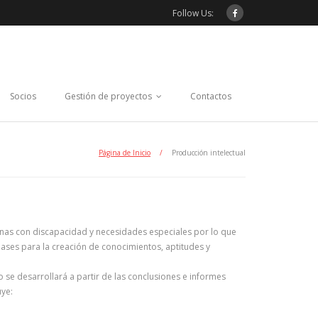
Follow Us:
Socios
Gestión de proyectos
Contactos
Página de Inicio
/
Producción intelectual
onas con discapacidad y necesidades especiales por lo que
 bases para la creación de conocimientos, aptitudes y
o se desarrollará a partir de las conclusiones e informes
uye: