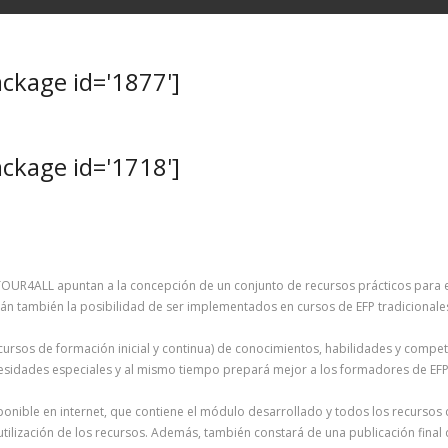
kage id='1877']
kage id='1718']
e TOUR4ALL apuntan a la concepción de un conjunto de recursos prácticos para
n también la posibilidad de ser implementados en cursos de EFP tradicionales (
(cursos de formación inicial y continua) de conocimientos, habilidades y compe
esidades especiales y al mismo tiempo prepará mejor a los formadores de EFP 
isponible en internet, que contiene el módulo desarrollado y todos los recurs
utilización de los recursos. Además, también constará de una publicación final 