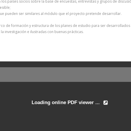
n los países socios sobre la base de encuestas, entrevistas y grupos de discusi
esible;
 que pueden ser similares al módulo que el proyecto pretende desarrollar.
o de formación y estructura de los planes de estudio para ser desarrollados p
a investigación e ilustradas con buenas prácticas.