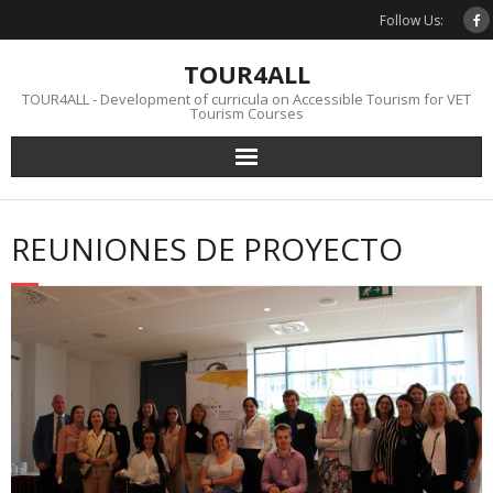
Saltar
Follow Us:
al
contenido
TOUR4ALL
TOUR4ALL - Development of curricula on Accessible Tourism for VET
Tourism Courses
REUNIONES DE PROYECTO