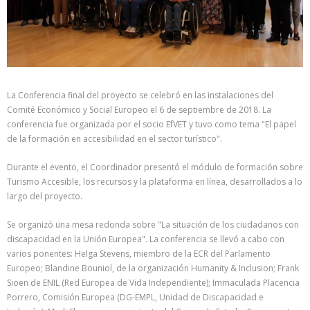
La Conferencia final del proyecto se celebró en las instalaciones del
Comité Económico y Social Europeo el 6 de septiembre de 2018. La
conferencia fue organizada por el socio EfVET y tuvo como tema "El papel
de la formación en accesibilidad en el sector turístico".
Durante el evento, el Coordinador presentó el módulo de formación sobre
Turismo Accesible, los recursos y la plataforma en línea, desarrollados a lo
largo del proyecto.
Se organizó una mesa redonda sobre "La situación de los ciudadanos con
discapacidad en la Unión Europea". La conferencia se llevó a cabo con
varios ponentes: Helga Stevens, miembro de la ECR del Parlamento
Europeo; Blandine Bouniol, de la organización Humanity & Inclusion; Frank
Sioen de ENIL (Red Europea de Vida Independiente); Immaculada Placencia
Porrero, Comisión Europea (DG-EMPL, Unidad de Discapacidad e