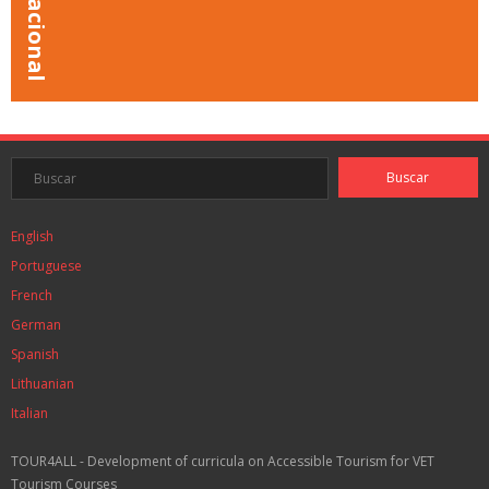
English
Portuguese
French
German
Spanish
Lithuanian
Italian
TOUR4ALL - Development of curricula on Accessible Tourism for VET
Tourism Courses