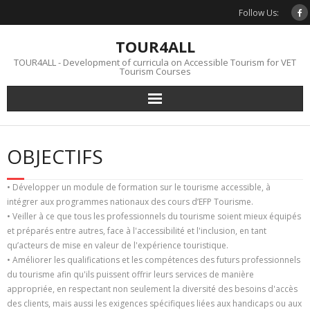
Skip
Follow Us:
to
content
TOUR4ALL
TOUR4ALL - Development of curricula on Accessible Tourism for VET
Tourism Courses
OBJECTIFS
• Développer un module de formation sur le tourisme accessible, à
intégrer aux programmes nationaux des cours d’EFP Tourisme.
• Veiller à ce que tous les professionnels du tourisme soient mieux équipés
et préparés entre autres, face à l'accessibilité et l'inclusion, en tant
qu’acteurs de mise en valeur de l'expérience touristique.
• Améliorer les qualifications et les compétences des futurs professionnels
du tourisme afin qu'ils puissent offrir leurs services de manière
appropriée, en respectant non seulement la diversité des besoins d'accès
des clients, mais aussi les exigences spécifiques liées aux handicaps ou aux