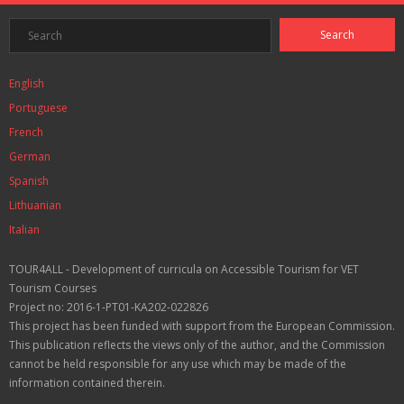
English
Portuguese
French
German
Spanish
Lithuanian
Italian
TOUR4ALL - Development of curricula on Accessible Tourism for VET
Tourism Courses
Project no: 2016-1-PT01-KA202-022826
This project has been funded with support from the European Commission.
This publication reflects the views only of the author, and the Commission
cannot be held responsible for any use which may be made of the
information contained therein.