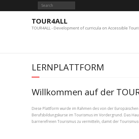
Skip
to
content
TOUR4ALL
TOUR4ALL - Development of curricula on Accessible Tour
LERNPLATTFORM
Willkommen auf der TOUR
Diese Plattform wurde im Rahmen des von der Europäischen Un
Berufsbildungskurse im Tourismus im Vordergrund. Das Haup
barrierefreien Tourismus zu vermitteln, damit der Tourismus-