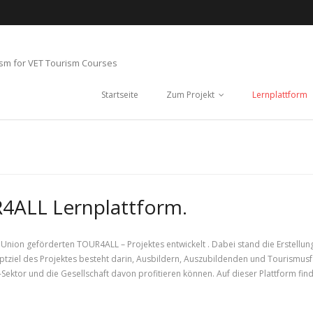
ism for VET Tourism Courses
Startseite
Zum Projekt
Lernplattform
4ALL Lernplattform.
ion geförderten TOUR4ALL – Projektes entwickelt . Dabei stand die Erstellung
tziel des Projektes besteht darin, Ausbildern, Auszubildenden und Tourismus
Sektor und die Gesellschaft davon profitieren können. Auf dieser Plattform find