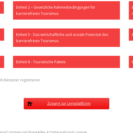
Einheit 2 – Gesetzliche Rahmenbedingungen für
barrierefreien Tourismus
Einheit 5 - Das wirtschaftliche und soziale Potenzial des
barrierefreien Tourismus.
Einheit 8 - Touristische Pakete.
ls Benutzer registrieren.
Zugang zur Lernplattform
onCommercial-ShareAlike 4.0 International License