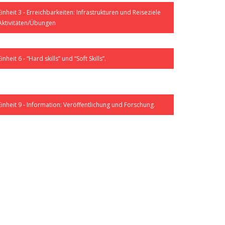
Einheit 3 - Erreichbarkeiten: Infrastrukturen und Reiseziele
Aktivitäten/Übungen
Einheit 6 - “Hard skills” und “Soft Skills”.
Einheit 9 - Information: Veröffentlichung und Forschung.