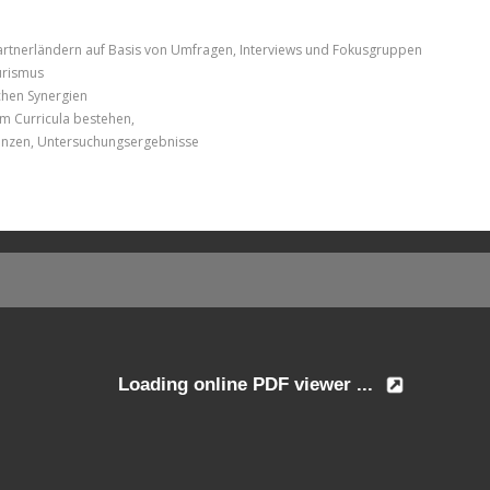
Partnerländern auf Basis von Umfragen, Interviews und Fokusgruppen
urismus
hen Synergien
m Curricula bestehen,
erenzen, Untersuchungsergebnisse