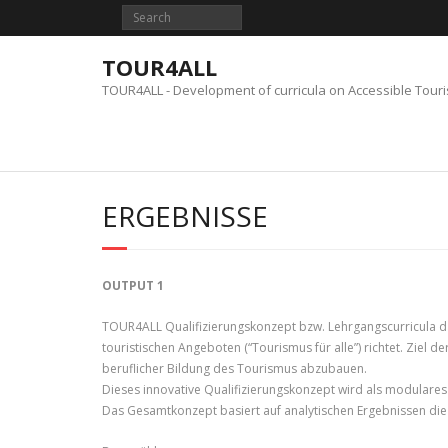
Skip
to
content
TOUR4ALL
TOUR4ALL - Development of curricula on Accessible Tour
ERGEBNISSE
OUTPUT 1
TOUR4ALL Qualifizierungskonzept bzw. Lehrgangscurricula da
touristischen Angeboten (“Tourismus für alle”) richtet. Ziel 
beruflicher Bildung des Tourismus abzubauen.
Dieses innovative Qualifizierungskonzept wird als modulares
Das Gesamtkonzept basiert auf analytischen Ergebnissen die