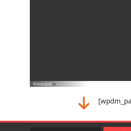
[wpdm_pac