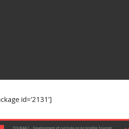
kage id='2131']
TOUR4ALL - Development of curricula on Accessible Tourism