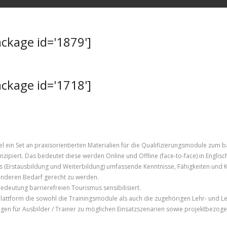
kage id='1879']
kage id='1718']
in Set an praxisorientierten Materialien für die Qualifizierungsmodule zum bar
zipiert. Das bedeutet diese werden Online und Offline (face-to-face) in Englisc
 (Erstausbildung und Weiterbildung) umfassende Kenntnisse, Fähigkeiten und
nderen Bedarf gerecht zu werden.
edeutung barrierefreien Tourismus sensibilisiert.
Plattform die sowohl die Trainingsmodule als auch die zugehörigen Lehr- und L
n für Ausbilder / Trainer zu möglichen Einsatzszenarien sowie projektbezoge