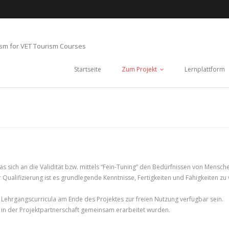
ism for VET Tourism Courses
Startseite
Zum Projekt
Lernplattform
s sich an die Validität bzw. mittels “Fein-Tuning” den Bedürfnissen von Men
der Qualifizierung ist es grundlegende Kenntnisse, Fertigkeiten und Fähigkeiten z
 Lehrgangscurricula am Ende des Projektes zur freien Nutzung verfügbar sein.
 in der Projektpartnerschaft gemeinsam erarbeitet wurden.