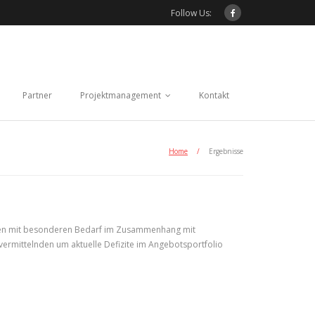
Follow Us:
Partner
Projektmanagement
Kontakt
Home
/
Ergebnisse
schen mit besonderen Bedarf im Zusammenhang mit
u vermittelnden um aktuelle Defizite im Angebotsportfolio