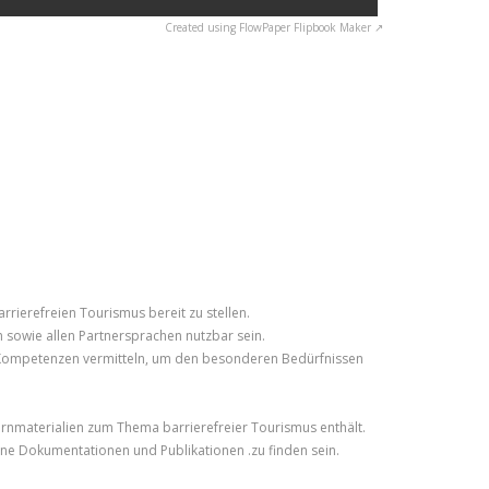
Created using FlowPaper Flipbook Maker ↗
rierefreien Tourismus bereit zu stellen.
h sowie allen Partnersprachen nutzbar sein.
 Kompetenzen vermitteln, um den besonderen Bedürfnissen
ernmaterialien zum Thema barrierefreier Tourismus enthält.
ne Dokumentationen und Publikationen .zu finden sein.