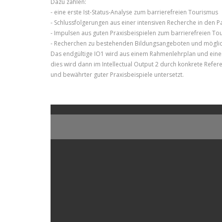
Dazu zählen:
- eine erste Ist-Status-Analyse zum barrierefreien Tourismus
- Schlussfolgerungen aus einer intensiven Recherche in den 
- Impulsen aus guten Praxisbeispielen zum barrierefreien To
- Recherchen zu bestehenden Bildungsangeboten und möglic
Das endgültige IO1 wird aus einem Rahmenlehrplan und eine
dies wird dann im Intellectual Output 2 durch konkrete Ref
und bewährter guter Praxisbeispiele untersetzt.