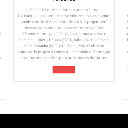
A CEPROF é Coordenadora do projeto Europeu
TOUR4ALL, o qual será desenvolvido em dois anos, entre
outubro de 2016 e setembro de 2018. O projeto será
desenvolvido por nove parceiros de seis países
l
diferentes: Portugal (CEPROF, Ovar Forma a INOVA+,
Alemanha (IHKPG), Bélgica (EfVET), Itália (CSC e Fundação
META, Espanha (STEP) e Lituânia (LŽNS). O objetivo
principal do projeto é construir um módulo de formação
o
sobre Turismo Acessível para profissionais do Turismo.
Ler Mais