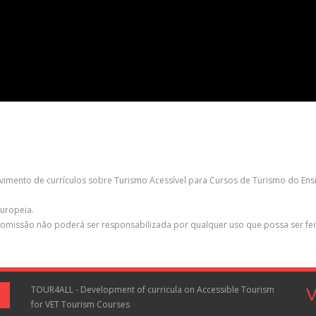
vimento de currículos sobre Turismo Acessível para Cursos de Turismo do Ensin
uropeia.
a Comissão não poderá ser responsabilizada por qualquer uso que possa ser f
TOUR4ALL - Development of curricula on Accessible Tourism
V
for VET Tourism Courses