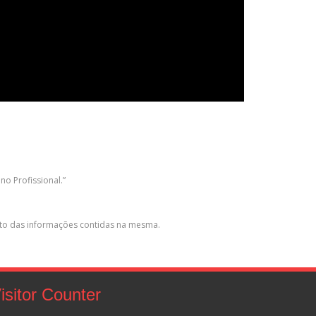
o Profissional.”
eito das informações contidas na mesma.
isitor Counter