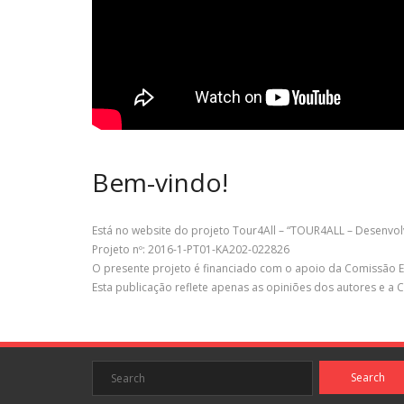
Bem-vindo!
Está no website do projeto Tour4All – “TOUR4ALL – Desenvol
Projeto nº: 2016-1-PT01-KA202-022826
O presente projeto é financiado com o apoio da Comissão E
Esta publicação reflete apenas as opiniões dos autores e 