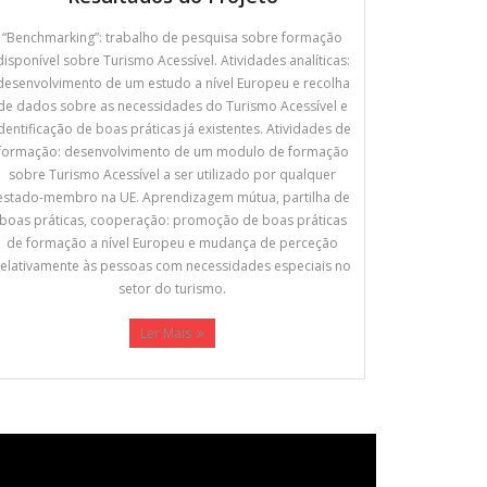
“Benchmarking”: trabalho de pesquisa sobre formação
disponível sobre Turismo Acessível. Atividades analíticas:
desenvolvimento de um estudo a nível Europeu e recolha
de dados sobre as necessidades do Turismo Acessível e
identificação de boas práticas já existentes. Atividades de
formação: desenvolvimento de um modulo de formação
sobre Turismo Acessível a ser utilizado por qualquer
estado-membro na UE. Aprendizagem mútua, partilha de
boas práticas, cooperação: promoção de boas práticas
de formação a nível Europeu e mudança de perceção
relativamente às pessoas com necessidades especiais no
setor do turismo.
Ler Mais