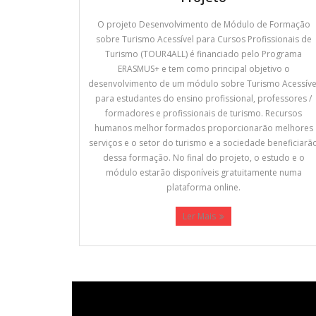
O projeto Desenvolvimento de Módulo de Formação
sobre Turismo Acessível para Cursos Profissionais de
Turismo (TOUR4ALL) é financiado pelo Programa
ERASMUS+ e tem como principal objetivo o
desenvolvimento de um módulo sobre Turismo Acessíve
para estudantes do ensino profissional, professores /
formadores e profissionais de turismo. Recursos
humanos melhor formados proporcionarão melhores
serviços e o setor do turismo e a sociedade beneficiarã
dessa formação. No final do projeto, o estudo e o
módulo estarão disponíveis gratuitamente numa
plataforma online.
Ler Mais