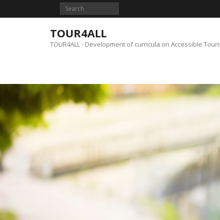
Skip
to
content
TOUR4ALL
TOUR4ALL - Development of curricula on Accessible Tour