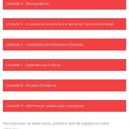
Unidade 4 – Boas práticas.
Unidade 5 – O potencial económico e social do Turismo Acessível.
Unidade 6 – Competências Pessoais e Técnicas.
Unidade 7 – Experiências Práticas.
Unidade 8 – Pacotes Turísticos.
Unidade 9 – Informação: publicação e pesquisa.
Para inscrever-se neste curso, primeiro, tem de registar-se como