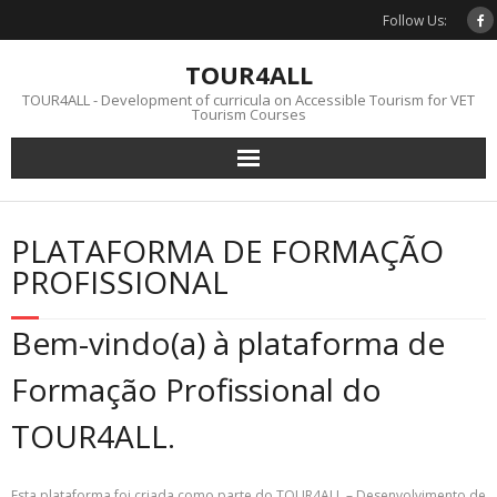
Skip
Follow Us:
to
content
TOUR4ALL
TOUR4ALL - Development of curricula on Accessible Tourism for VET
Tourism Courses
PLATAFORMA DE FORMAÇÃO
PROFISSIONAL
Bem-vindo(a) à plataforma de
Formação Profissional do
TOUR4ALL.
Esta plataforma foi criada como parte do TOUR4ALL – Desenvolvimento de