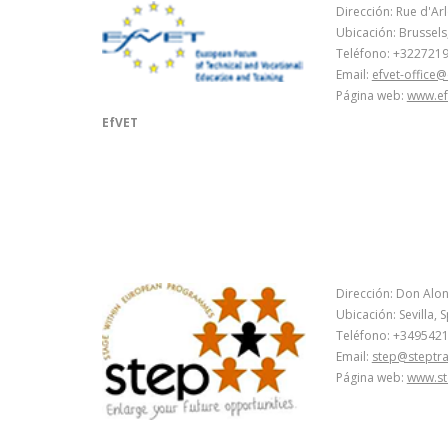
Dirección: Rue d'Ar
Ubicación: Brussels
Teléfono: +322721
Email:
efvet-office@
Página web:
www.ef
EfVET
Dirección: Don Alon
Ubicación: Sevilla, 
Teléfono: +349542
Email:
step@steptra
Página web:
www.st