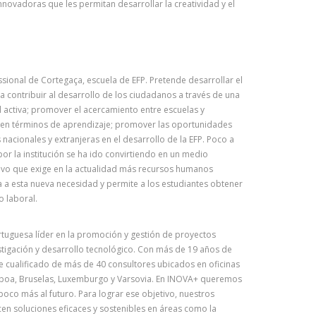
nnovadoras que les permitan desarrollar la creatividad y el
ssional de Cortegaça, escuela de EFP. Pretende desarrollar el
ra contribuir al desarrollo de los ciudadanos a través de una
 activa; promover el acercamiento entre escuelas y
s en términos de aprendizaje; promover las oportunidades
 nacionales y extranjeras en el desarrollo de la EFP. Poco a
or la institución se ha ido convirtiendo en un medio
ivo que exige en la actualidad más recursos humanos
sta a esta nueva necesidad y permite a los estudiantes obtener
o laboral.
tuguesa líder en la promoción y gestión de proyectos
stigación y desarrollo tecnológico. Con más de 19 años de
e cualificado de más de 40 consultores ubicados en oficinas
isboa, Bruselas, Luxemburgo y Varsovia. En INOVA+ queremos
poco más al futuro. Para lograr ese objetivo, nuestros
en soluciones eficaces y sostenibles en áreas como la