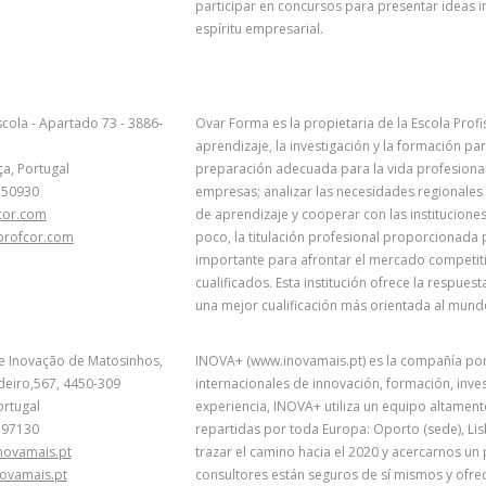
participar en concursos para presentar ideas i
espíritu empresarial.
scola - Apartado 73 - 3886-
Ovar Forma es la propietaria de la Escola Profi
aprendizaje, la investigación y la formación pa
a, Portugal
preparación adecuada para la vida profesional
750930
empresas; analizar las necesidades regionale
cor.com
de aprendizaje y cooperar con las instituciones
rofcor.com
poco, la titulación profesional proporcionada p
importante para afrontar el mercado competit
cualificados. Esta institución ofrece la respue
una mejor cualificación más orientada al mund
de Inovação de Matosinhos,
INOVA+ (www.inovamais.pt) es la compañía por
deiro,567, 4450-309
internacionales de innovación, formación, inve
ortugal
experiencia, INOVA+ utiliza un equipo altament
397130
repartidas por toda Europa: Oporto (sede), L
novamais.pt
trazar el camino hacia el 2020 y acercarnos un 
ovamais.pt
consultores están seguros de sí mismos y ofrec