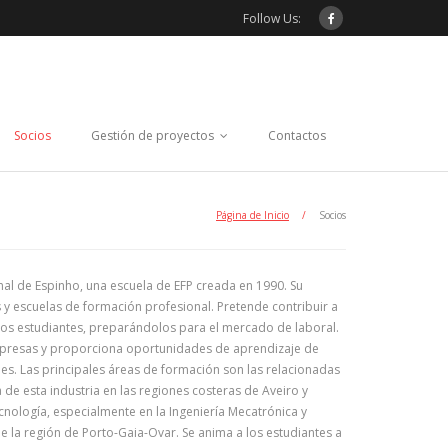
Follow Us:
Socios
Gestión de proyectos
Contactos
Página de Inicio
/
Socios
onal de Espinho, una escuela de EFP creada en 1990. Su
 y escuelas de formación profesional. Pretende contribuir a
 los estudiantes, preparándolos para el mercado de laboral.
mpresas y proporciona oportunidades de aprendizaje de
es. Las principales áreas de formación son las relacionadas
 de esta industria en las regiones costeras de Aveiro y
nología, especialmente en la Ingeniería Mecatrónica y
e la región de Porto-Gaia-Ovar. Se anima a los estudiantes a