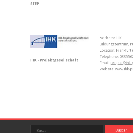
STEP
Address: IHK-
Bildungszentrum, P
Location: Frankfur
Telephone: 033556
IHK - Projektgesellschaft
Email:
projekt@ihk-
Website:
www.ihk-p