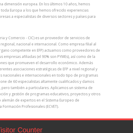
na dimensión europea. En los últimos 10 años, hemos
 toda Europa a los que hemos ofrecido experiencias
resas a especialistas de diversos sectores y países para
ria y Comercio - CIC) es un proveedor de servicios de
 regional, nacional e internacional. Como empresa filial al
(órgano competente en EFP) actuamos como proveedores de
sus empresas afiliadas (el 90% son PYMEs), así como de la
uciones que promueven el desarrollo económico. Además
erentes asociaciones estratégicas de EFP a nivel regional y
s nacionales e internacionales en todo tipo de programas
one de 60 especialistas altamente cualificados y damos
, pero también a particulares. Aplicamos un sistema de
epción y gestión de programas educativos, proyectos y otros
o alemán de expertos en el Sistema Europeo de
la Formación Profesionales (ECVET).
isitor Counter