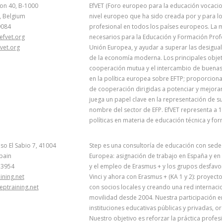
lon 40, B-1000
EfVET (Foro europeo para la educación vocacion
, Belgium
nivel europeo que ha sido creada por y para l
9084
profesional en todos los países europeos. La 
efvet.org
necesarios para la Educación y Formación Profes
vet.org
Unión Europea, y ayudar a superar las desigualda
de la economía moderna. Los principales objeti
cooperación mutua y el intercambio de buenas 
en la política europea sobre EFTP; proporcion
de cooperación dirigidas a potenciar y mejorar 
juega un papel clave en la representación de s
nombre del sector de EFP. EfVET representa a 
políticas en materia de educación técnica y fo
so El Sabio 7, 41004
Step es una consultoría de educación con sede e
Spain
Europea: asignación de trabajo en España y en
13954
y el empleo de Erasmus + y los grupos desfav
ining.net
Vinci y ahora con Erasmus + (KA 1 y 2): proyect
eptraining.net
con socios locales y creando una red internaci
movilidad desde 2004. Nuestra participación e
instituciones educativas públicas y privadas,
Nuestro objetivo es reforzar la práctica profesi