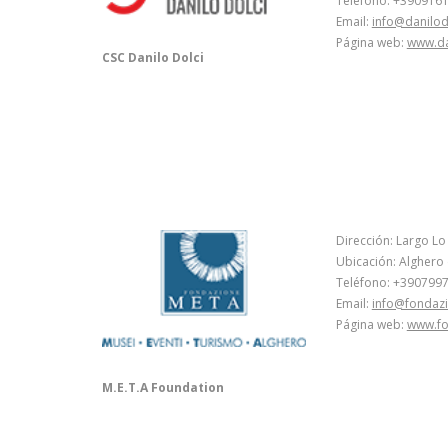
Teléfono: +390916
Email:
info@danilod
Página web:
www.da
CSC Danilo Dolci
Dirección: Largo Lo
Ubicación: Alghero (S
Teléfono: +390799
Email:
info@fondazi
Página web:
www.fo
M.E.T.A Foundation