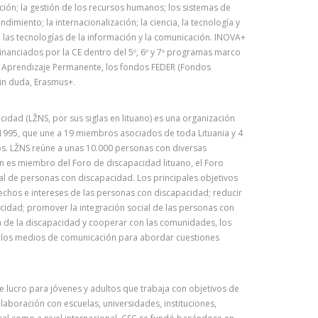
ación; la gestión de los recursos humanos; los sistemas de
dimiento; la internacionalización; la ciencia, la tecnología y
e las tecnologías de la información y la comunicación. INOVA+
inanciados por la CE dentro del 5º, 6º y 7º programas marco
e Aprendizaje Permanente, los fondos FEDER (Fondos
sin duda, Erasmus+.
idad (LŽNS, por sus siglas en lituano) es una organización
995, que une a 19 miembros asociados de toda Lituania y 4
cos. LŽNS reúne a unas 10.000 personas con diversas
ón es miembro del Foro de discapacidad lituano, el Foro
al de personas con discapacidad. Los principales objetivos
echos e intereses de las personas con discapacidad; reducir
acidad; promover la integración social de las personas con
a de la discapacidad y cooperar con las comunidades, los
y los medios de comunicación para abordar cuestiones
e lucro para jóvenes y adultos que trabaja con objetivos de
aboración con escuelas, universidades, instituciones,