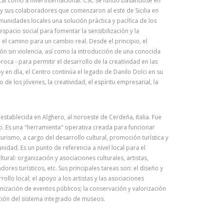
ocal como a nivel internacional. CSC se fundó basándose en
i y sus colaboradores que comenzaron al este de Sicilia en
munidades locales una solución práctica y pacífica de los
spacio social para fomentar la sensibilización y la
 el camino para un cambio real. Desde el principio, el
ón sin violencia, así como la introducción de una conocida
ca - para permitir el desarrollo de la creatividad en las
Hoy en día, el Centro continúa el legado de Danilo Dolci en su
 los jóvenes, la creatividad, el espíritu empresarial, la
establecida en Alghero, al noroeste de Cerdeña, Italia. Fue
. Es una "herramienta" operativa creada para funcionar
turismo, a cargo del desarrollo cultural, promoción turística y
nidad. Es un punto de referencia a nivel local para el
tural: organización y asociaciones culturales, artistas,
res turísticos, etc. Sus principales tareas son: el diseño y
rollo local; el apoyo a los artistas y las asociaciones
ganización de eventos públicos; la conservación y valorización
ación del sistema integrado de museos.