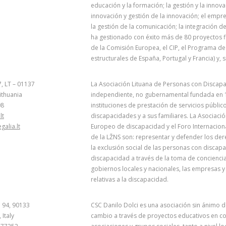
educación y la formación; la gestión y la innov
innovación y gestión de la innovación; el empren
la gestión de la comunicación; la integración d
ha gestionado con éxito más de 80 proyectos f
de la Comisión Europea, el CIP, el Programa d
estructurales de España, Portugal y Francia) y, 
 7, LT – 01137
La Asociación Lituana de Personas con Discapac
Lithuania
independiente, no gubernamental fundada en 1
08
instituciones de prestación de servicios públi
lt
discapacidades y a sus familiares. La Asociaci
alia.lt
Europeo de discapacidad y el Foro Internacion
de la LŽNS son: representar y defender los der
la exclusión social de las personas con discap
discapacidad a través de la toma de concienci
gobiernos locales y nacionales, las empresas 
relativas a la discapacidad.
 94, 90133
CSC Danilo Dolci es una asociación sin ánimo d
Italy
cambio a través de proyectos educativos en col