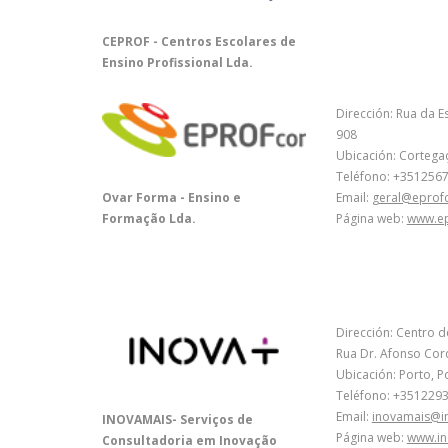
CEPROF - Centros Escolares de
Ensino Profissional Lda.
Dirección: Rua da E
908
Ubicación: Cortegaç
Teléfono: +351256
Email:
geral@eprof
Ovar Forma - Ensino e
Página web:
www.ep
Formação Lda.
Dirección: Centro 
Rua Dr. Afonso Cor
Ubicación: Porto, P
Teléfono: +351229
Email:
inovamais@i
INOVAMAIS- Serviços de
Página web:
www.in
Consultadoria em Inovação