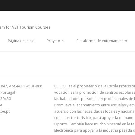
ism for VET Tourism Courses
Página de inicio
Proyeto
Plataforma de entrenamiento
º 847, Apt.443 1 4501-868
CEPROF es el propietario de la Escola Profissi
 Portugal
vocación es la promoción de centros escolares
330430
las habilidades personales y profesionales de
pt
Promueve el acercamiento entre escuelas y e
pe.pt
acuerdo con las necesidades locales y nacional
con el sector turístico, para apoyar la demanda
Oporto. También hace mucho hincapié en la tec
Electrónica para apoyar a la industria pesada d