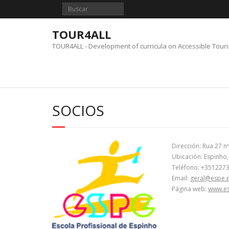
Saltar
al
contenido
TOUR4ALL
TOUR4ALL - Development of curricula on Accessible Tour
SOCIOS
Dirección: Rua 27 n
Ubicación: Espinho,
Teléfono: +351227
Email:
geral@espe.
Página web:
www.es