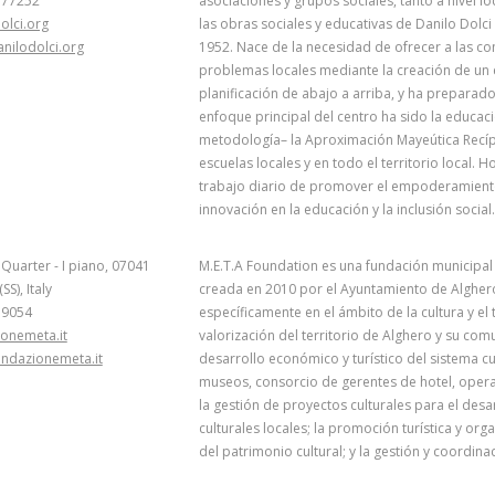
177252
asociaciones y grupos sociales, tanto a nivel l
olci.org
las obras sociales y educativas de Danilo Dolc
nilodolci.org
1952. Nace de la necesidad de ofrecer a las co
problemas locales mediante la creación de un e
planificación de abajo a arriba, y ha preparado
enfoque principal del centro ha sido la educaci
metodología– la Aproximación Mayeútica Recípro
escuelas locales y en todo el territorio local. 
trabajo diario de promover el empoderamiento de
innovación en la educación y la inclusión social.
 Quarter - I piano, 07041
M.E.T.A Foundation es una fundación municipal 
S), Italy
creada en 2010 por el Ayuntamiento de Alghero
79054
específicamente en el ámbito de la cultura y el 
onemeta.it
valorización del territorio de Alghero y su comu
ndazionemeta.it
desarrollo económico y turístico del sistema cul
museos, consorcio de gerentes de hotel, operado
la gestión de proyectos culturales para el desar
culturales locales; la promoción turística y or
del patrimonio cultural; y la gestión y coordin