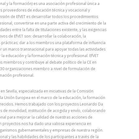
al y la formación) es una asociación profesional única a
os proveedores de educación técnica y vocacional y
misión de EfVET es desarrollar todos los procedimientos
ional, convertirse en una parte activa del crecimiento de la
des entre la falta de titulaciones existente, y las exigencias
vos de EfVET son: desarrollar la colaboración, la
prácticas; dar a los miembros una plataforma de influencia
ar un marco transnacional para apoyar todas las actividades
la educación y la formación técnica y profesional. EfVET
us miembros y contribuye al debate político de la CE en
130 organizaciones miembro a nivel de formulación de
rmación profesional.
n Sevilla, especializada en iniciativas de la Comisión
 la Unión Europea en el marco de la educación, la formación
orecidos. Hemos trabajado con los proyectos Leonardo Da
os de movilidad, institución de acogida y envío, colaborando
onal para mejorar la calidad de nuestras acciones de
n proyectos nos ha dado una valiosa experiencia en
 organismos gubernamentales y empresas de nuestra región.
onal y las habilidades de los participantes a través de la