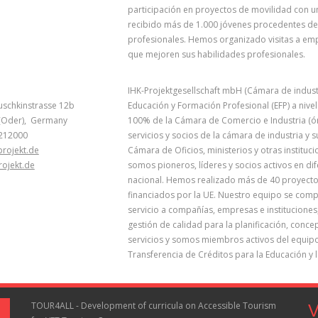
participación en proyectos de movilidad con u
recibido más de 1.000 jóvenes procedentes de
profesionales. Hemos organizado visitas a emp
que mejoren sus habilidades profesionales.
IHK-Projektgesellschaft mbH (Cámara de indust
uschkinstrasse 12b
Educación y Formación Profesional (EFP) a nivel
t (Oder), Germany
100% de la Cámara de Comercio e Industria 
212000
servicios y socios de la cámara de industria y 
projekt.de
Cámara de Oficios, ministerios y otras instit
rojekt.de
somos pioneros, líderes y socios activos en dif
nacional. Hemos realizado más de 40 proyecto
financiados por la UE. Nuestro equipo se comp
servicio a compañías, empresas e instituciones
gestión de calidad para la planificación, conc
servicios y somos miembros activos del equip
Transferencia de Créditos para la Educación y 
TOUR4ALL - Development of curricula on Accessible Tourism
V