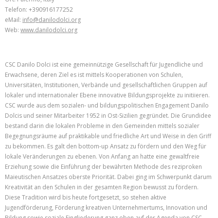
Telefon: +390916177252
eMail:
info@danilodolci.org
Web:
www.danilodolci.org
CSC Danilo Dolci ist eine gemeinnützige Gesellschaft für Jugendliche und
Erwachsene, deren Ziel es ist mittels Kooperationen von Schulen,
Universitäten, Institutionen, Verbände und gesellschaftlichen Gruppen auf
lokaler und internationaler Ebene innovative Bildungsprojekte zu initiieren.
CSC wurde aus dem sozialen- und bildungspolitischen Engagement Danilo
Dolcis und seiner Mitarbeiter 1952 in Ost-Sizilien gegründet. Die Grundidee
bestand darin die lokalen Probleme in den Gemeinden mittels sozialer
Begegnungsräume auf praktikable und friedliche Art und Weise in den Griff
zu bekommen. Es galt den bottom-up Ansatz zu fördern und den Weg für
lokale Veränderungen zu ebenen. Von Anfang an hatte eine gewaltfreie
Erziehung sowie die Einführung der bewährten Methode des reziproken
Maieutischen Ansatzes oberste Priorität. Dabei ging im Schwerpunkt darum
Kreativität an den Schulen in der gesamten Region bewusst zu fördern.
Diese Tradition wird bis heute fortgesetzt, so stehen aktive
Jugendförderung, Förderung kreativen Unternehmertums, Innovation und
Bildung sowie soziale Eingliederung ganz oben auf der Agenda von CSC.