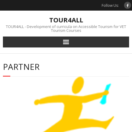
Skip
Follow Us:
to
content
TOUR4ALL
TOUR4ALL - Development of curricula on Accessible Tourism for VET
Tourism Courses
PARTNER