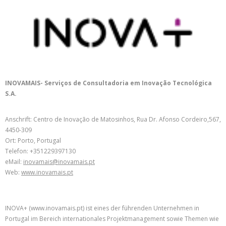
INOVAMAIS- Serviços de Consultadoria em Inovação Tecnológica
S.A.
Anschrift: Centro de Inovação de Matosinhos, Rua Dr. Afonso Cordeiro,567,
4450-309
Ort: Porto, Portugal
Telefon: +351229397130
eMail:
inovamais@inovamais.pt
Web:
www.inovamais.pt
INOVA+ (www.inovamais.pt) ist eines der führenden Unternehmen in
Portugal im Bereich internationales Projektmanagement sowie Themen wie