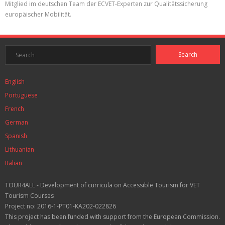
Mitglied im deutschen Team der ECVET-Experten zur Qualitätssicherung
europäischer Mobilität.
English
Portuguese
French
German
Spanish
Lithuanian
Italian
TOUR4ALL - Development of curricula on Accessible Tourism for VET
Tourism Courses
Project no: 2016-1-PT01-KA202-022826
This project has been funded with support from the European Commission.